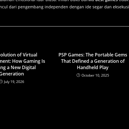
a muncul dari pengembang independen dengan ide segar dan eksekus
olution of Virtual
PSP Games: The Portable Gems
ment: How Gaming Is
That Defined a Generation of
ing a New Digital
Handheld Play
Generation
October 10, 2025
July 19, 2026