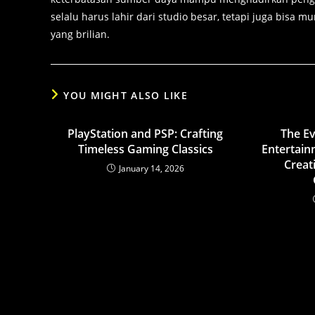
selalu harus lahir dari studio besar, tetapi juga bis
yang brilian.
YOU MIGHT ALSO LIKE
PlayStation and PSP: Crafting
The Ev
Timeless Gaming Classics
Entertain
Creat
January 14, 2026