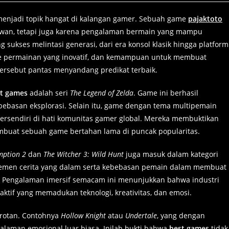
menjadi topik hangat di kalangan gamer. Sebuah game
pajaktoto
awan, tetapi juga karena pengalaman bermain yang mampu
ukses melintasi generasi, dari era konsol klasik hingga platform
sme permainan yang inovatif, dan kemampuan untuk membuat
rsebut pantas menyandang predikat terbaik.
t games
adalah seri
The Legend of Zelda
. Game ini berhasil
ebasan eksplorasi. Selain itu, game dengan tema multipemain
tersendiri di hati komunitas gamer global. Mereka membuktikan
embuat sebuah game bertahan lama di puncak popularitas.
mption 2
dan
The Witcher 3: Wild Hunt
juga masuk dalam kategori
. Elemen cerita yang dalam serta kebebasan pemain dalam membuat
. Pengalaman imersif semacam ini menunjukkan bahwa industri
ktif yang memadukan teknologi, kreativitas, dan emosi.
orotan. Contohnya
Hollow Knight
atau
Undertale
, yang dengan
aman emosional luar biasa. Inilah bukti bahwa
best games
tidak