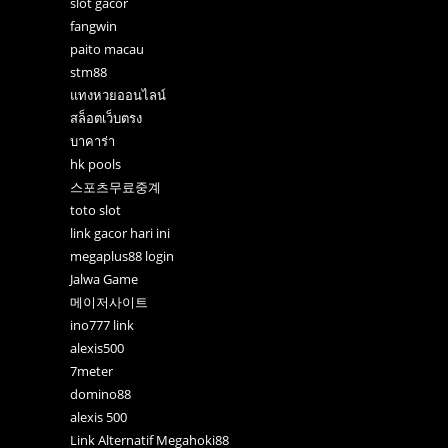
slot gacor
fangwin
paito macau
stm88
แทงหวยออนไลน์
สล็อตเว็บตรง
บาคาร่า
hk pools
스포츠무료중계
toto slot
link gacor hari ini
megaplus88 login
Jalwa Game
메이저사이트
ino777 link
alexis500
7meter
domino88
alexis 500
Link Alternatif Megahoki88