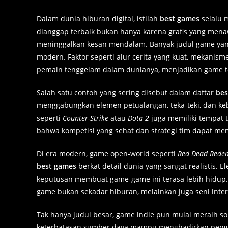
Dalam dunia hiburan digital, istilah
best games
selalu 
dianggap terbaik bukan hanya karena grafis yang men
meninggalkan kesan mendalam. Banyak judul game yang s
modern. Faktor seperti alur cerita yang kuat, mekani
pemain tenggelam dalam dunianya, menjadikan game te
Salah satu contoh yang sering disebut dalam daftar
bes
menggabungkan elemen petualangan, teka-teki, dan keb
seperti
Counter-Strike
atau
Dota 2
juga memiliki tempat 
bahwa kompetisi yang sehat dan strategi tim dapat m
Di era modern, game open-world seperti
Red Dead Rede
best games
berkat detail dunia yang sangat realistis
keputusan membuat game-game ini terasa lebih hidup
game bukan sekadar hiburan, melainkan juga seni intera
Tak hanya judul besar, game indie pun mulai meraih s
keterbatasan sumber daya mampu menghadirkan pengal