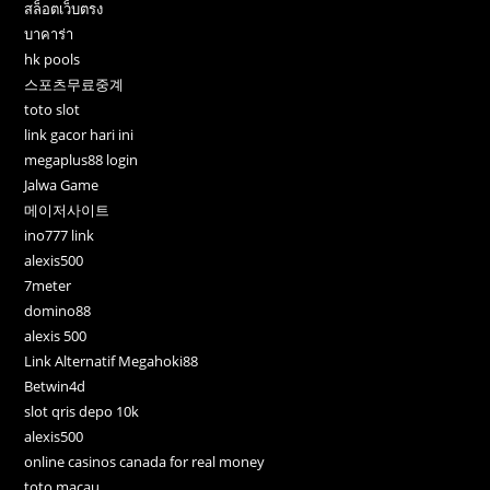
สล็อตเว็บตรง
บาคาร่า
hk pools
스포츠무료중계
toto slot
link gacor hari ini
megaplus88 login
Jalwa Game
메이저사이트
ino777 link
alexis500
7meter
domino88
alexis 500
Link Alternatif Megahoki88
Betwin4d
slot qris depo 10k
alexis500
online casinos canada for real money
toto macau