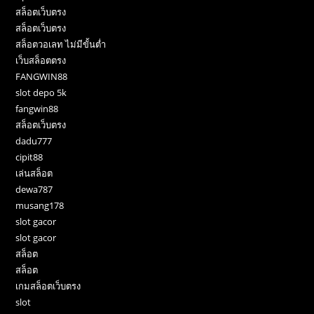
สล็อตเว็บตรง
สล็อตเว็บตรง
สล็อตวอเลท ไม่มีขั้นต่ำ
เว็บสล็อตตรง
FANGWIN88
slot depo 5k
fangwin88
สล็อตเว็บตรง
dadu777
cipit88
เล่นสล็อต
dewa787
musang178
slot gacor
slot gacor
สล็อต
สล็อต
เกมสล็อตเว็บตรง
slot