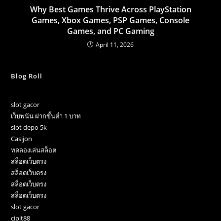
Why Best Games Thrive Across PlayStation
Games, Xbox Games, PSP Games, Console
Games, and PC Gaming
April 11, 2026
Blog Roll
slot gacor
เว็บพนัน ฝากขั้นต่ำ 1 บาท
slot depo 5k
Casijon
ทดลองเล่นสล็อต
สล็อตเว็บตรง
สล็อตเว็บตรง
สล็อตเว็บตรง
สล็อตเว็บตรง
slot gacor
cipit88