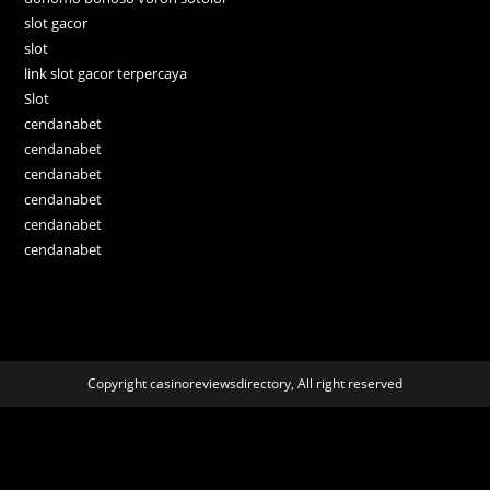
slot gacor
slot
link slot gacor terpercaya
Slot
cendanabet
cendanabet
cendanabet
cendanabet
cendanabet
cendanabet
Copyright casinoreviewsdirectory, All right reserved