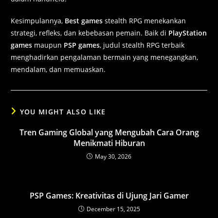
Kesimpulannya,
Best games
stealth RPG menekankan
strategi, refleks, dan kebebasan pemain. Baik di
PlayStation
games
maupun
PSP games
, judul stealth RPG terbaik
menghadirkan pengalaman bermain yang menegangkan,
mendalam, dan memuaskan.
YOU MIGHT ALSO LIKE
Tren Gaming Global yang Mengubah Cara Orang
Menikmati Hiburan
May 30, 2026
PSP Games: Kreativitas di Ujung Jari Gamer
December 15, 2025