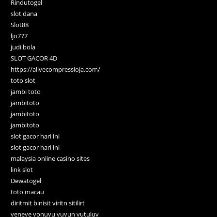
Rindutogel
slot dana
Slot88
ljo777
judi bola
SLOT GACOR 4D
https://alivecompressloja.com/
toto slot
jambi toto
jambitoto
jambitoto
jambitoto
slot gacor hari ini
slot gacor hari ini
malaysia online casino sites
link slot
Dewatogel
toto macau
diritmit binisit viritn sitilirt
veneve vonuvu vuvun vutuluv