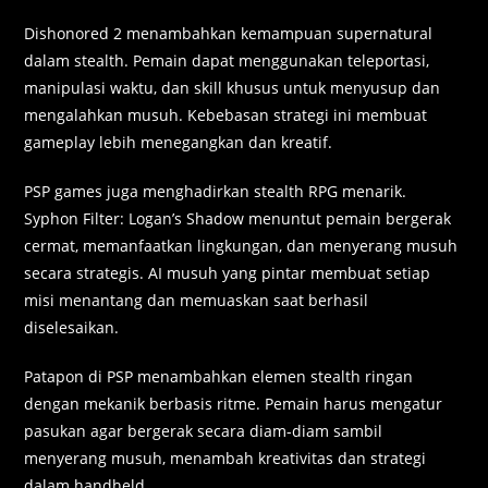
Dishonored 2 menambahkan kemampuan supernatural
dalam stealth. Pemain dapat menggunakan teleportasi,
manipulasi waktu, dan skill khusus untuk menyusup dan
mengalahkan musuh. Kebebasan strategi ini membuat
gameplay lebih menegangkan dan kreatif.
PSP games juga menghadirkan stealth RPG menarik.
Syphon Filter: Logan’s Shadow menuntut pemain bergerak
cermat, memanfaatkan lingkungan, dan menyerang musuh
secara strategis. AI musuh yang pintar membuat setiap
misi menantang dan memuaskan saat berhasil
diselesaikan.
Patapon di PSP menambahkan elemen stealth ringan
dengan mekanik berbasis ritme. Pemain harus mengatur
pasukan agar bergerak secara diam-diam sambil
menyerang musuh, menambah kreativitas dan strategi
dalam handheld.