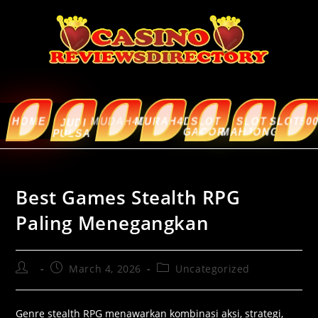
HOME
MUDAH4D
MURAH4D
SLOT
SLOT
SLOT5000
ABOUT
JUDI
GACOR
MAHJONG
US
PULSA
Best Games Stealth RPG
Paling Menegangkan
March 4, 2026
Uncategorized
Genre stealth RPG menawarkan kombinasi aksi, strategi,