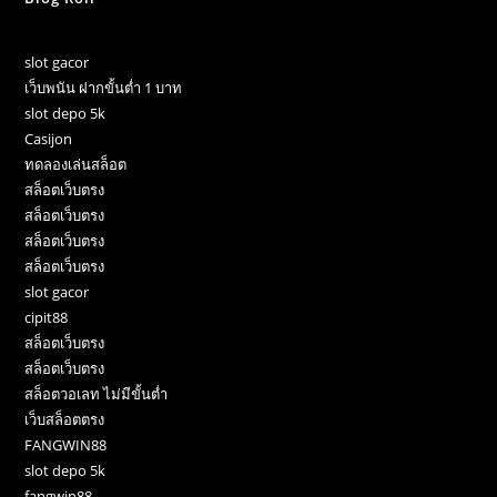
slot gacor
เว็บพนัน ฝากขั้นต่ำ 1 บาท
slot depo 5k
Casijon
ทดลองเล่นสล็อต
สล็อตเว็บตรง
สล็อตเว็บตรง
สล็อตเว็บตรง
สล็อตเว็บตรง
slot gacor
cipit88
สล็อตเว็บตรง
สล็อตเว็บตรง
สล็อตวอเลท ไม่มีขั้นต่ำ
เว็บสล็อตตรง
FANGWIN88
slot depo 5k
fangwin88