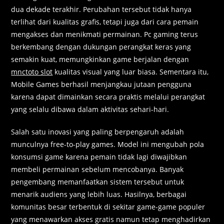
dua dekade terakhir. Perubahan tersebut tidak hanya
terlihat dari kualitas grafis, tetapi juga dari cara pemain
mengakses dan menikmati permainan. Pc gaming terus
berkembang dengan dukungan perangkat keras yang
semakin kuat, memungkinkan game berjalan dengan
mnctoto slot
kualitas visual yang luar biasa. Sementara itu,
Mobile Games berhasil menjangkau jutaan pengguna
karena dapat dimainkan secara praktis melalui perangkat
yang selalu dibawa dalam aktivitas sehari-hari.
Salah satu inovasi yang paling berpengaruh adalah
munculnya free-to-play games. Model ini mengubah pola
konsumsi game karena pemain tidak lagi diwajibkan
membeli permainan sebelum mencobanya. Banyak
pengembang memanfaatkan sistem tersebut untuk
menarik audiens yang lebih luas. Hasilnya, berbagai
komunitas besar terbentuk di sekitar game-game populer
yang menawarkan akses gratis namun tetap menghadirkan