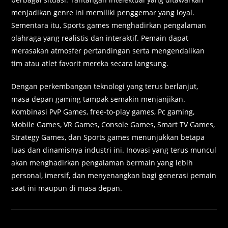
menjadikan genre ini memiliki penggemar yang loyal.
Sementara itu, Sports games menghadirkan pengalaman
olahraga yang realistis dan interaktif. Pemain dapat
merasakan atmosfer pertandingan serta mengendalikan
tim atau atlet favorit mereka secara langsung.
Dengan perkembangan teknologi yang terus berlanjut,
masa depan gaming tampak semakin menjanjikan.
Kombinasi PvP Games, free-to-play games, Pc gaming,
Mobile Games, VR Games, Console Games, Smart TV Games,
Strategy Games, dan Sports games menunjukkan betapa
luas dan dinamisnya industri ini. Inovasi yang terus muncul
akan menghadirkan pengalaman bermain yang lebih
personal, imersif, dan menyenangkan bagi generasi pemain
saat ini maupun di masa depan.