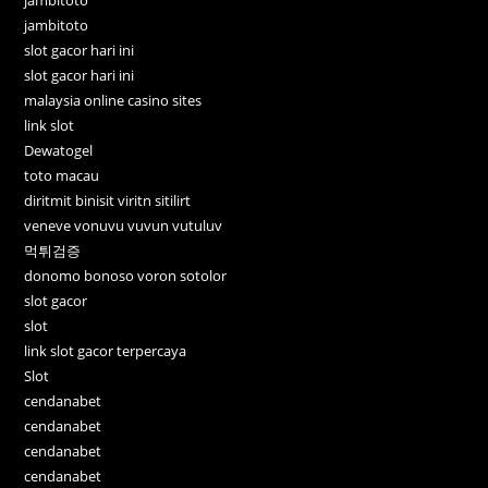
jambitoto
jambitoto
slot gacor hari ini
slot gacor hari ini
malaysia online casino sites
link slot
Dewatogel
toto macau
diritmit binisit viritn sitilirt
veneve vonuvu vuvun vutuluv
먹튀검증
donomo bonoso voron sotolor
slot gacor
slot
link slot gacor terpercaya
Slot
cendanabet
cendanabet
cendanabet
cendanabet