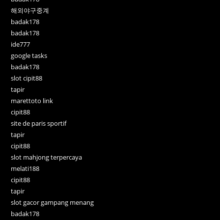
해외야구중계
badak178
badak178
ide777
google tasks
badak178
slot cipit88
tapir
marettoto link
cipit88
site de paris sportif
tapir
cipit88
slot mahjong terpercaya
melati188
cipit88
tapir
slot gacor gampang menang
badak178