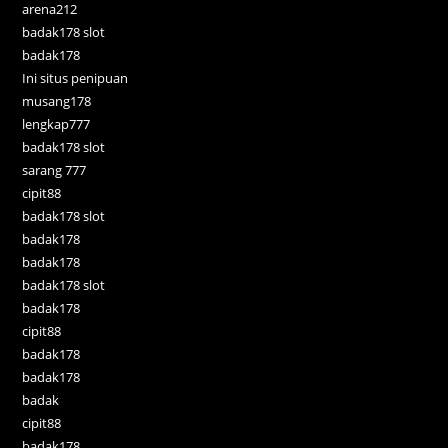
arena212
badak178 slot
badak178
Ini situs penipuan
musang178
lengkap777
badak178 slot
sarang 777
cipit88
badak178 slot
badak178
badak178
badak178 slot
badak178
cipit88
badak178
badak178
badak
cipit88
badak178