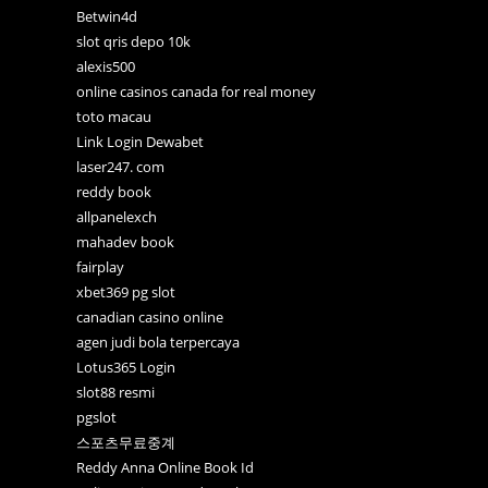
Betwin4d
slot qris depo 10k
alexis500
online casinos canada for real money
toto macau
Link Login Dewabet
laser247. com
reddy book
allpanelexch
mahadev book
fairplay
xbet369 pg slot
canadian casino online
agen judi bola terpercaya
Lotus365 Login
slot88 resmi
pgslot
스포츠무료중계
Reddy Anna Online Book Id