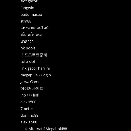
slot gacor
fangwin
paito macau
stm88
แทงหวยออนไลน์
สล็อตเว็บตรง
บาคาร่า
hk pools
스포츠무료중계
toto slot
link gacor hari ini
megaplus88 login
Jalwa Game
메이저사이트
ino777 link
alexis500
7meter
domino88
alexis 500
Link Alternatif Megahoki88