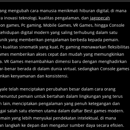
 yang mengubah cara manusia menikmati hiburan digital, di mana
a inovasi teknologi, kualitas pengalaman, dan
jagopecah
ation games, Pc gaming, Mobile Games, VR Games, hingga Console
kehidupan digital modern yang saling terhubung dalam satu
tik unik yang memberikan pengalaman berbeda kepada pemain.
kualitas sinematik yang kuat, Pc gaming menawarkan fleksibilitas
 Games memberikan akses cepat dan mudah yang memungkinkan
 saja. VR Games menambahkan dimensi baru dengan menghadirkan
-benar berada di dalam dunia virtual, sedangkan Console games
ginkan kenyamanan dan konsistensi.
oyale telah menciptakan perubahan besar dalam cara orang
menuntut pemain untuk bertahan dalam lingkungan yang terus
 lain, menciptakan pengalaman yang penuh ketegangan dan
ebagai salah satu elemen utama dalam daftar Best games modern.
pemain yang lebih menyukai pendekatan intelektual, di mana
langkah ke depan dan mengatur sumber daya secara efisien.