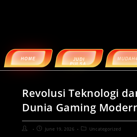
HOME
MUDAH4D
MURAH4D
JUDI
PULSA
Revolusi Teknologi da
Dunia Gaming Moder
June 19, 2026
Uncategorized