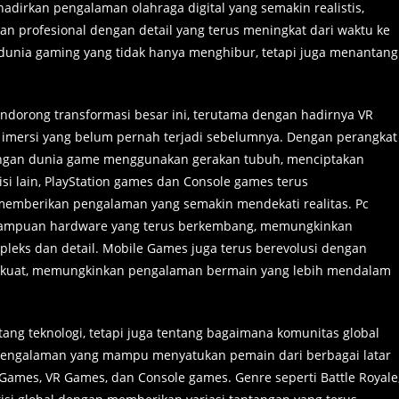
dirkan pengalaman olahraga digital yang semakin realistis,
 profesional dengan detail yang terus meningkat dari waktu ke
 dunia gaming yang tidak hanya menghibur, tetapi juga menantang
dorong transformasi besar ini, terutama dengan hadirnya VR
mersi yang belum pernah terjadi sebelumnya. Dengan perangkat
 dengan dunia game menggunakan gerakan tubuh, menciptakan
isi lain, PlayStation games dan Console games terus
memberikan pengalaman yang semakin mendekati realitas. Pc
emampuan hardware yang terus berkembang, memungkinkan
leks dan detail. Mobile Games juga terus berevolusi dengan
n kuat, memungkinkan pengalaman bermain yang lebih mendalam
tang teknologi, tetapi juga tentang bagaimana komunitas global
 pengalaman yang mampu menyatukan pemain dari berbagai latar
 Games, VR Games, dan Console games. Genre seperti Battle Royale