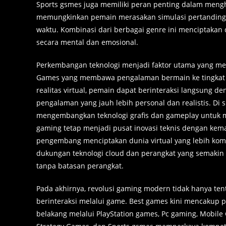
Sports gsmes juga memiliki peran penting dalam mengha
memungkinkan pemain merasakan simulasi pertandingan
waktu. Kombinasi dari berbagai genre ini menciptakan
secara mental dan emosional.
Perkembangan teknologi menjadi faktor utama yang men
Games yang membawa pengalaman bermain ke tingkat i
realitas virtual, pemain dapat berinteraksi langsung
pengalaman yang jauh lebih personal dan realistis. Di s
mengembangkan teknologi grafis dan gameplay untuk 
gaming tetap menjadi pusat inovasi teknis dengan k
pengembang menciptakan dunia virtual yang lebih komp
dukungan teknologi cloud dan perangkat yang semaki
tanpa batasan perangkat.
Pada akhirnya, revolusi gaming modern tidak hanya ten
berinteraksi melalui game. Best games kini mencakup
belakang melalui PlayStation games, Pc gaming, Mobile