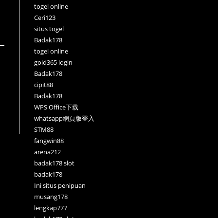
togel online
Ceri123
situs togel
Badak178
togel online
gold365 login
Badak178
cipit88
Badak178
WPS Office下载
whatsapp網頁版登入
STM88
fangwin88
arena212
badak178 slot
badak178
Ini situs penipuan
musang178
lengkap777