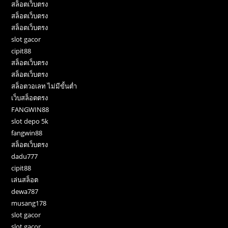
สล็อตเว็บตรง
สล็อตเว็บตรง
สล็อตเว็บตรง
slot gacor
cipit88
สล็อตเว็บตรง
สล็อตเว็บตรง
สล็อตวอเลท ไม่มีขั้นต่ำ
เว็บสล็อตตรง
FANGWIN88
slot depo 5k
fangwin88
สล็อตเว็บตรง
dadu777
cipit88
เล่นสล็อต
dewa787
musang178
slot gacor
slot gacor