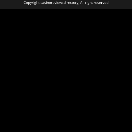
Copyright casinoreviewsdirectory, All right reserved