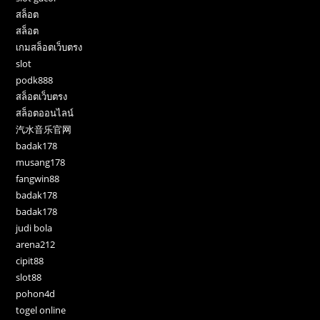
สล็อต
สล็อต
เกมสล็อตเว็บตรง
slot
podk888
สล็อตเว็บตรง
สล็อตออนไลน์
汽水音乐官网
badak178
musang178
fangwin88
badak178
badak178
judi bola
arena212
cipit88
slot88
pohon4d
togel online