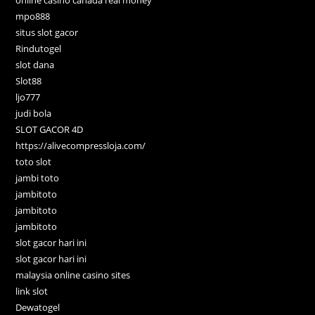
online casino canada real money
mpo888
situs slot gacor
Rindutogel
slot dana
Slot88
ljo777
judi bola
SLOT GACOR 4D
https://alivecompressloja.com/
toto slot
jambi toto
jambitoto
jambitoto
jambitoto
slot gacor hari ini
slot gacor hari ini
malaysia online casino sites
link slot
Dewatogel