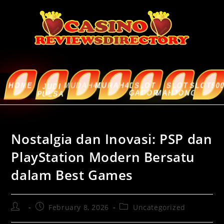
HOME
MUDAH4D
MURAH4D
SLOT
SLOT
SLOT5000
ABOUT
JUDI
GACOR
MAHJONG
US
PULSA
Nostalgia dan Inovasi: PSP dan
PlayStation Modern Bersatu
dalam Best Games
February 8, 2026
Uncategorized