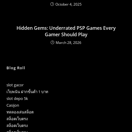
October 4, 2025
Hidden Gems: Underrated PSP Games Every
Gamer Should Play
March 28, 2026
Blog Roll
slot gacor
เว็บพนัน ฝากขั้นต่ำ 1 บาท
slot depo 5k
Casijon
ทดลองเล่นสล็อต
สล็อตเว็บตรง
สล็อตเว็บตรง