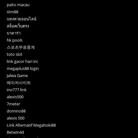
paito macau
stm88
แทงหวยออนไลน์
สล็อตเว็บตรง
บาคาร่า
hk pools
스포츠무료중계
toto slot
link gacor hari ini
megaplus88 login
Jalwa Game
메이저사이트
ino777 link
alexis500
7meter
domino88
alexis 500
Link Alternatif Megahoki88
Betwin4d