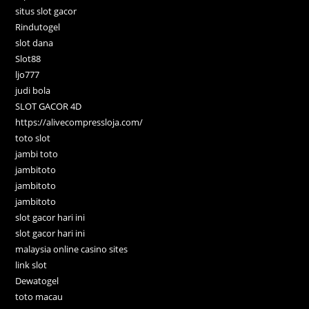
situs slot gacor
Rindutogel
slot dana
Slot88
ljo777
judi bola
SLOT GACOR 4D
https://alivecompressloja.com/
toto slot
jambi toto
jambitoto
jambitoto
jambitoto
slot gacor hari ini
slot gacor hari ini
malaysia online casino sites
link slot
Dewatogel
toto macau