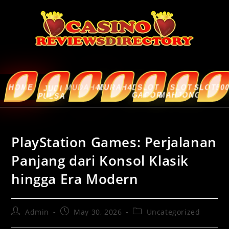
HOME
MUDAH4D
MURAH4D
SLOT
SLOT
SLOT5000
ABOUT
JUDI
GACOR
MAHJONG
US
PULSA
PlayStation Games: Perjalanan
Panjang dari Konsol Klasik
hingga Era Modern
Admin
May 30, 2026
Uncategorized