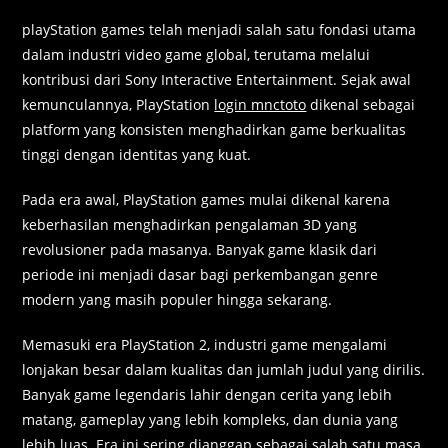
playStation games telah menjadi salah satu fondasi utama
dalam industri video game global, terutama melalui
kontribusi dari
Sony Interactive Entertainment
. Sejak awal
kemunculannya, PlayStation
login mnctoto
dikenal sebagai
platform yang konsisten menghadirkan game berkualitas
tinggi dengan identitas yang kuat.
Pada era awal, PlayStation games mulai dikenal karena
keberhasilan menghadirkan pengalaman 3D yang
revolusioner pada masanya. Banyak game klasik dari
periode ini menjadi dasar bagi perkembangan genre
modern yang masih populer hingga sekarang.
Memasuki era PlayStation 2, industri game mengalami
lonjakan besar dalam kualitas dan jumlah judul yang dirilis.
Banyak game legendaris lahir dengan cerita yang lebih
matang, gameplay yang lebih kompleks, dan dunia yang
lebih luas. Era ini sering dianggap sebagai salah satu masa