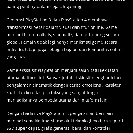
paling penting dalam sejarah gaming.
Generasi PlayStation 3 dan PlayStation 4 membawa
transformasi besar dalam visual dan fitur online. Game
menjadi lebih realistis, sinematik, dan terhubung secara
global. Pemain tidak lagi hanya menikmati game secara
individu, tetapi juga sebagai bagian dari komunitas online
yang luas.
Game eksklusif PlayStation menjadi salah satu kekuatan
utama platform ini. Banyak judul eksklusif menghadirkan
pengalaman sinematik dengan cerita emosional, karakter
kuat, dan kualitas produksi yang sangat tinggi,
menjadikannya pembeda utama dari platform lain.
Dengan hadirnya PlayStation 5, pengalaman bermain
menjadi semakin imersif melalui teknologi modern seperti
SSD super cepat, grafis generasi baru, dan kontroler