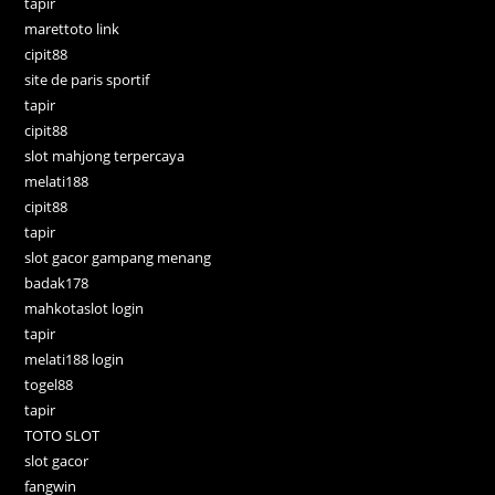
tapir
marettoto link
cipit88
site de paris sportif
tapir
cipit88
slot mahjong terpercaya
melati188
cipit88
tapir
slot gacor gampang menang
badak178
mahkotaslot login
tapir
melati188 login
togel88
tapir
TOTO SLOT
slot gacor
fangwin