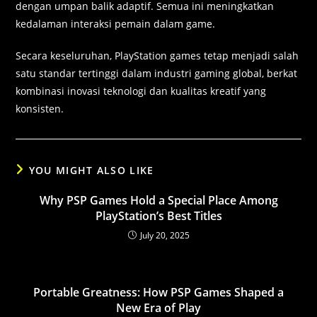
dengan umpan balik adaptif. Semua ini meningkatkan
kedalaman interaksi pemain dalam game.
Secara keseluruhan, PlayStation games tetap menjadi salah
satu standar tertinggi dalam industri gaming global, berkat
kombinasi inovasi teknologi dan kualitas kreatif yang
konsisten.
YOU MIGHT ALSO LIKE
Why PSP Games Hold a Special Place Among
PlayStation’s Best Titles
July 20, 2025
Portable Greatness: How PSP Games Shaped a
New Era of Play