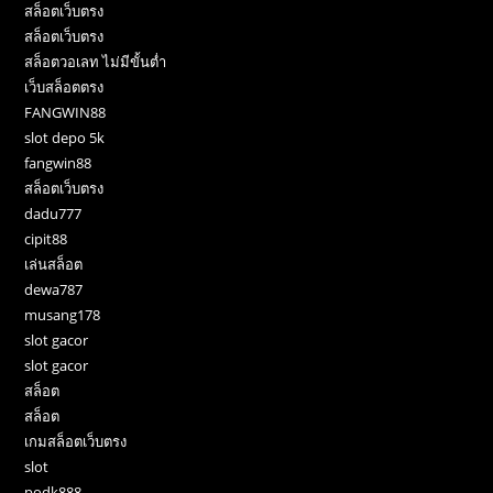
สล็อตเว็บตรง
สล็อตเว็บตรง
สล็อตวอเลท ไม่มีขั้นต่ำ
เว็บสล็อตตรง
FANGWIN88
slot depo 5k
fangwin88
สล็อตเว็บตรง
dadu777
cipit88
เล่นสล็อต
dewa787
musang178
slot gacor
slot gacor
สล็อต
สล็อต
เกมสล็อตเว็บตรง
slot
podk888