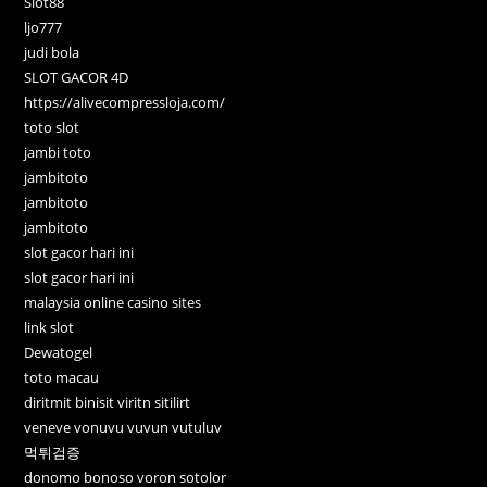
Slot88
ljo777
judi bola
SLOT GACOR 4D
https://alivecompressloja.com/
toto slot
jambi toto
jambitoto
jambitoto
jambitoto
slot gacor hari ini
slot gacor hari ini
malaysia online casino sites
link slot
Dewatogel
toto macau
diritmit binisit viritn sitilirt
veneve vonuvu vuvun vutuluv
먹튀검증
donomo bonoso voron sotolor