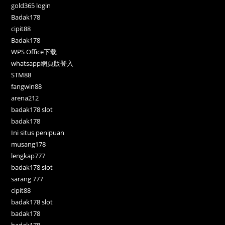
gold365 login
Badak178
cipit88
Badak178
WPS Office下载
whatsapp網頁版登入
STM88
fangwin88
arena212
badak178 slot
badak178
Ini situs penipuan
musang178
lengkap777
badak178 slot
sarang 777
cipit88
badak178 slot
badak178